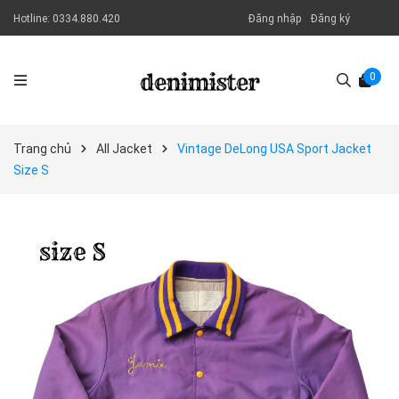
Hotline:
0334.880.420
Đăng nhập
Đăng ký
0
Trang chủ
All Jacket
Vintage DeLong USA Sport Jacket
Size S