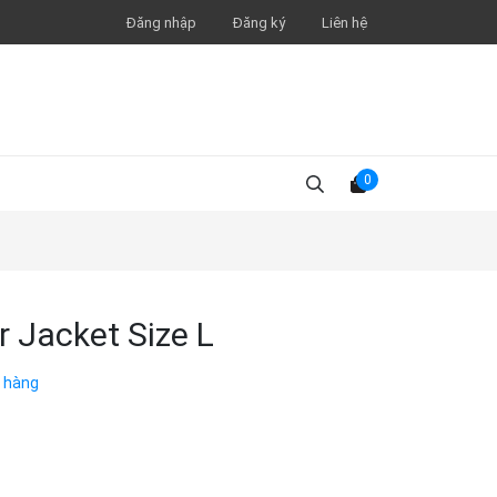
Đăng nhập
Đăng ký
Liên hệ
0
 Jacket Size L
 hàng