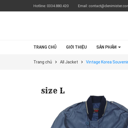
Hotline:
0334.880.420
Email:
contact@denimister.c
TRANG CHỦ
GIỚI THIỆU
SẢN PHẨM
Trang chủ
All Jacket
Vintage Korea Souvenir