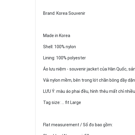
Brand: Korea Souvenir
Made in Korea
Shell: 100% nylon
Lining: 100% polyester
Áo lưu niệm - souvenir jacket của Hàn Quốc, sản
Vải nylon mềm, bên trong lót chần bông dầy dặn
LƯU Ý: màu áo phai đều, hình thêu mất chỉ nhiề
Tag size: ... fit Large
Flat measurement / Số đo bao gồm: