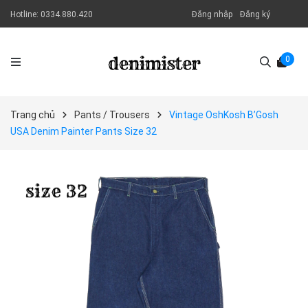
Hotline:
0334.880.420
Đăng nhập
Đăng ký
0
Trang chủ
Pants / Trousers
Vintage OshKosh B’Gosh
USA Denim Painter Pants Size 32