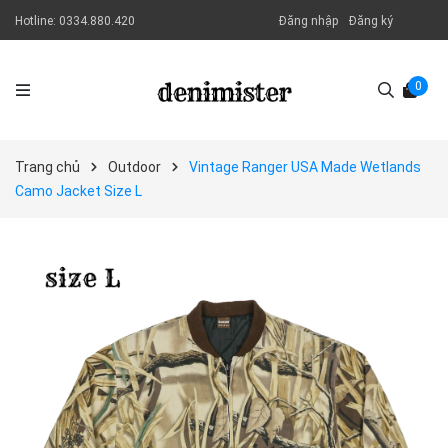
Hotline:
0334.880.420
Đăng nhập
Đăng ký
0
Trang chủ
Outdoor
Vintage Ranger USA Made Wetlands
Camo Jacket Size L