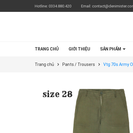
Hotline:
0334.880.420
Email:
contact@denimister.c
TRANG CHỦ
GIỚI THIỆU
SẢN PHẨM
Trang chủ
Pants / Trousers
Vtg 70s Army Ol