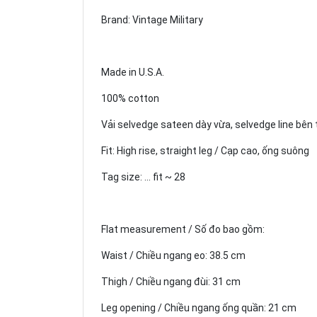
Brand: Vintage Military
Made in U.S.A.
100% cotton
Vải selvedge sateen dày vừa, selvedge line bên 
Fit: High rise, straight leg / Cạp cao, ống suông
Tag size: ... fit ~ 28
Flat measurement / Số đo bao gồm:
Waist / Chiều ngang eo: 38.5 cm
Thigh / Chiều ngang đùi: 31 cm
Leg opening / Chiều ngang ống quần: 21 cm