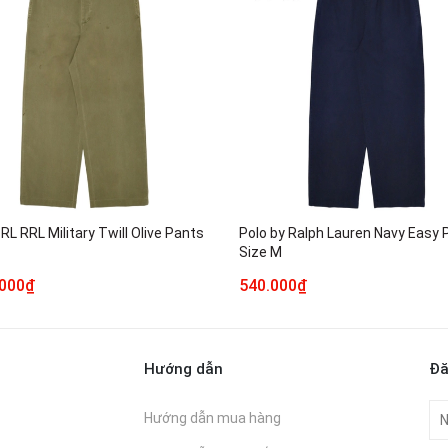
RL RRL Military Twill Olive Pants
Polo by Ralph Lauren Navy Easy 
1
Size M
.000₫
540.000₫
Hướng dẫn
Đă
Hướng dẫn mua hàng