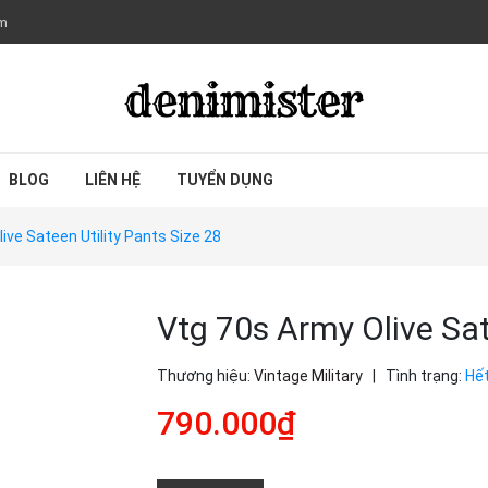
om
BLOG
LIÊN HỆ
TUYỂN DỤNG
ive Sateen Utility Pants Size 28
Vtg 70s Army Olive Sat
Thương hiệu:
Vintage Military
|
Tình trạng:
Hế
790.000₫