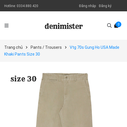
Hotline:
0334.880.420
Đăng nhập
Đăng ký
0
Trang chủ
Pants / Trousers
Vtg 70s Gung Ho USA Made
Khaki Pants Size 30