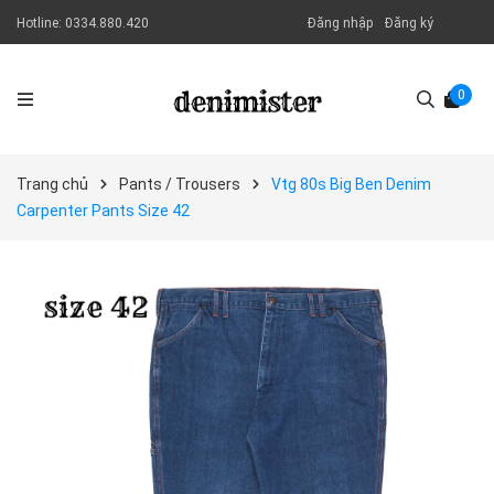
Hotline:
0334.880.420
Đăng nhập
Đăng ký
0
Trang chủ
Pants / Trousers
Vtg 80s Big Ben Denim
Carpenter Pants Size 42