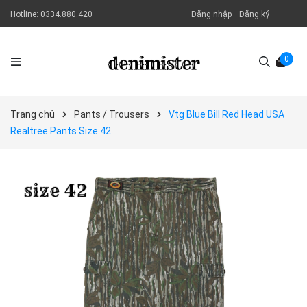
Hotline:
0334.880.420
Đăng nhập
Đăng ký
0
Trang chủ
Pants / Trousers
Vtg Blue Bill Red Head USA
Realtree Pants Size 42