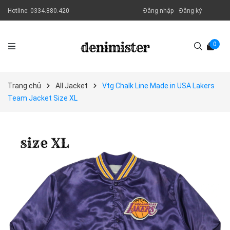
Hotline:
0334.880.420
Đăng nhập
Đăng ký
0
Trang chủ
All Jacket
Vtg Chalk Line Made in USA Lakers
Team Jacket Size XL