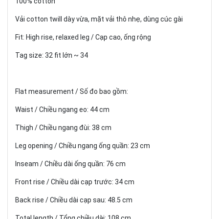
100% cotton
Vải cotton twill dày vừa, mặt vải thô nhẹ, dùng cúc gài
Fit: High rise, relaxed leg / Cạp cao, ống rộng
Tag size: 32 fit lớn ~ 34
Flat measurement / Số đo bao gồm:
Waist / Chiều ngang eo: 44 cm
Thigh / Chiều ngang đùi: 38 cm
Leg opening / Chiều ngang ống quần: 23 cm
Inseam / Chiều dài ống quần: 76 cm
Front rise / Chiều dài cạp trước: 34 cm
Back rise / Chiều dài cạp sau: 48.5 cm
Total length / Tổng chiều dài: 108 cm