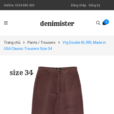
Hotline:
0334.880.420
Đăng nhập
Đăng ký
0
Trang chủ
Pants / Trousers
Vtg Double RL RRL Made in
USA Classic Trousers Size 34