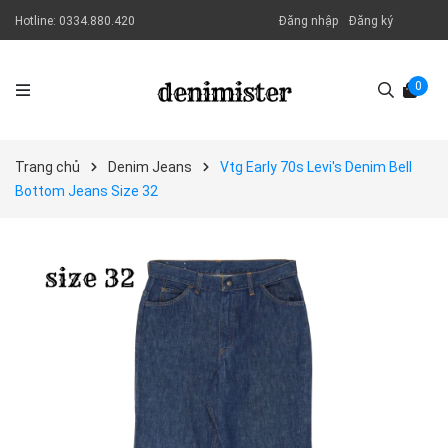
Hotline:
0334.880.420
Đăng nhập
Đăng ký
0
Trang chủ
Denim Jeans
Vtg Early 70s Levi's Denim Bell
Bottom Jeans Size 32