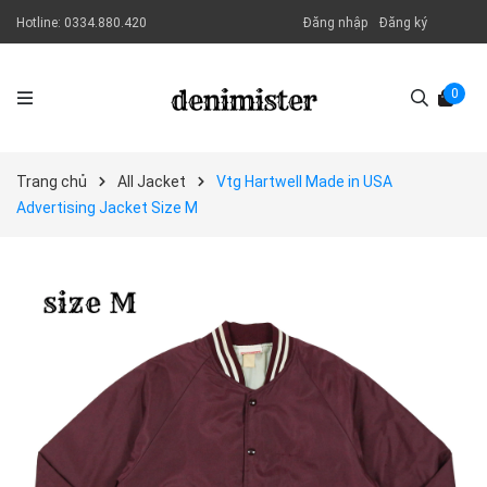
Hotline:
0334.880.420
Đăng nhập
Đăng ký
0
Trang chủ
All Jacket
Vtg Hartwell Made in USA
Advertising Jacket Size M