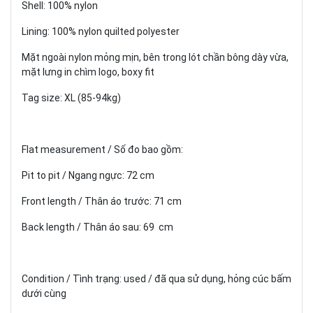
Shell: 100% nylon
Lining: 100% nylon quilted polyester
Mặt ngoài nylon mỏng mịn, bên trong lót chần bông dày vừa,
mặt lưng in chìm logo, boxy fit
Tag size: XL (85-94kg)
Flat measurement / Số đo bao gồm:
Pit to pit / Ngang ngực: 72 cm
Front length / Thân áo trước: 71 cm
Back length / Thân áo sau: 69 cm
Condition / Tình trạng: used / đã qua sử dụng, hỏng cúc bấm
dưới cùng