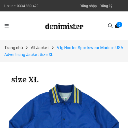
Hotline:
0334.880.420
Đăng nhập
Đăng ký
0
Trang chủ
All Jacket
Vtg Hooter Sportswear Made in USA
Advertising Jacket Size XL