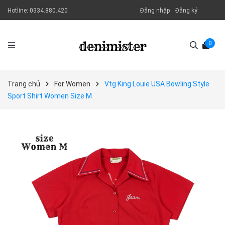
Hotline:
0334.880.420
Đăng nhập
Đăng ký
0
Trang chủ
For Women
Vtg King Louie USA Bowling Style
Sport Shirt Women Size M