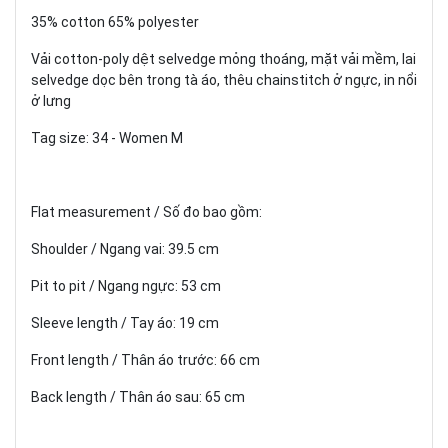
35% cotton 65% polyester
Vải cotton-poly dệt selvedge mỏng thoáng, mặt vải mềm, lai
selvedge dọc bên trong tà áo, thêu chainstitch ở ngực, in nổi
ở lưng
Tag size: 34 - Women M
Flat measurement / Số đo bao gồm:
Shoulder / Ngang vai: 39.5 cm
Pit to pit / Ngang ngực: 53 cm
Sleeve length / Tay áo: 19 cm
Front length / Thân áo trước: 66 cm
Back length / Thân áo sau: 65 cm