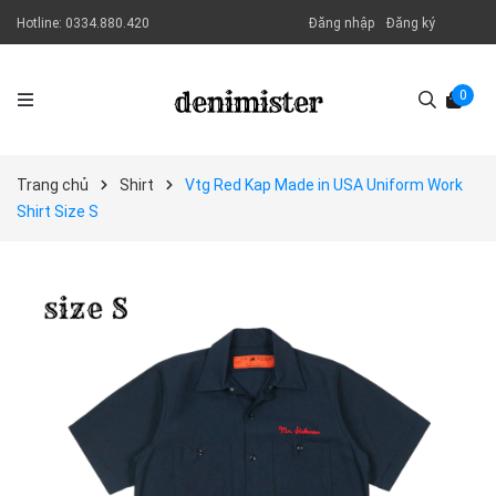
Hotline:
0334.880.420
Đăng nhập
Đăng ký
0
Trang chủ
Shirt
Vtg Red Kap Made in USA Uniform Work
Shirt Size S