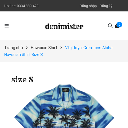
Hotline:
0334.880.420
Đăng nhập
Đăng ký
0
Trang chủ
Hawaiian Shirt
Vtg Royal Creations Aloha
Hawaiian Shirt Size S