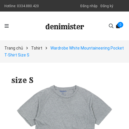
Hotline:
0334.880.420
Đăng nhập
Đăng ký
0
Trang chủ
Tshirt
Wardrobe White Mountaineering Pocket
T-Shirt Size S