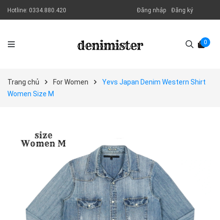
Hotline:
0334.880.420
Đăng nhập
Đăng ký
0
Trang chủ
For Women
Yevs Japan Denim Western Shirt
Women Size M