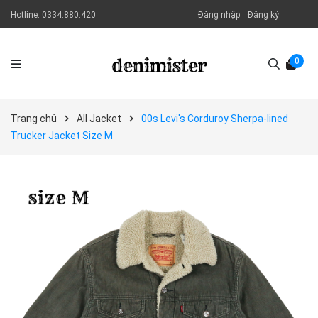
Hotline:
0334.880.420
Đăng nhập
Đăng ký
0
Trang chủ
All Jacket
00s Levi's Corduroy Sherpa-lined
Trucker Jacket Size M