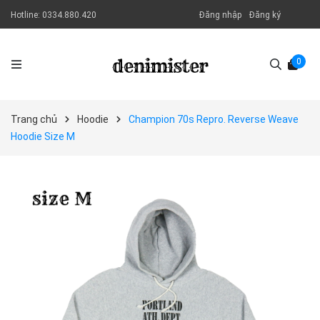
Hotline:
0334.880.420
Đăng nhập
Đăng ký
0
Trang chủ
Hoodie
Champion 70s Repro. Reverse Weave
Hoodie Size M