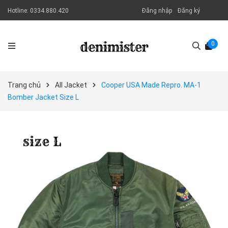
Hotline:
0334.880.420
Đăng nhập
Đăng ký
0
Trang chủ
All Jacket
Cooper USA Made Repro. MA-1
Bomber Jacket Size L