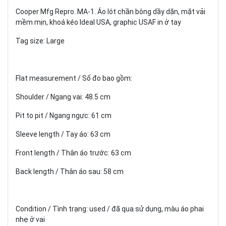
Cooper Mfg Repro. MA-1. Áo lót chần bông dầy dặn, mặt vải
mềm mịn, khoá kéo Ideal USA, graphic USAF in ở tay
Tag size: Large
Flat measurement / Số đo bao gồm:
Shoulder / Ngang vai: 48.5 cm
Pit to pit / Ngang ngực: 61 cm
Sleeve length / Tay áo: 63 cm
Front length / Thân áo trước: 63 cm
Back length / Thân áo sau: 58 cm
Condition / Tình trạng: used / đã qua sử dụng, màu áo phai
nhẹ ở vai