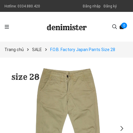
Hotline:
0334.880.420
Đăng nhập
Đăng ký
0
Trang chủ
SALE
F.O.B. Factory Japan Pants Size 28