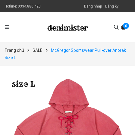
Hotline:
0334.880.420
Đăng nhập
Đăng ký
0
Trang chủ
SALE
McGregor Sportswear Pull-over Anorak
Size L