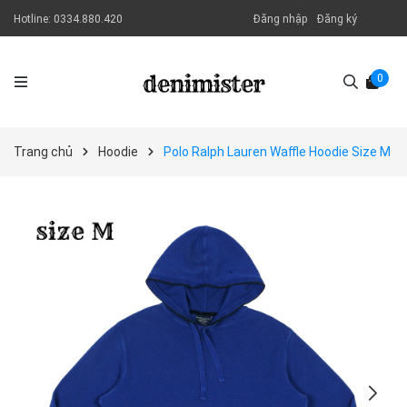
Hotline:
0334.880.420
Đăng nhập
Đăng ký
0
Trang chủ
Hoodie
Polo Ralph Lauren Waffle Hoodie Size M