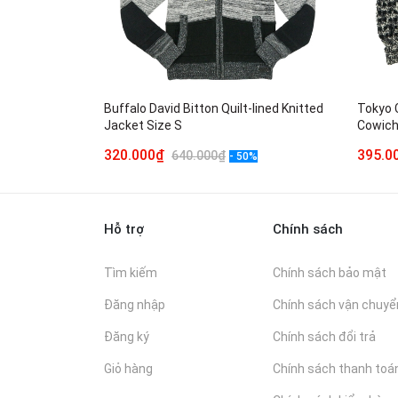
Buffalo David Bitton Quilt-lined Knitted
Tokyo 
Jacket Size S
Cowich
320.000₫
395.
640.000₫
- 50%
Hỗ trợ
Chính sách
Tìm kiếm
Chính sách bảo mật
Đăng nhập
Chính sách vận chuyể
Đăng ký
Chính sách đổi trả
Giỏ hàng
Chính sách thanh toá