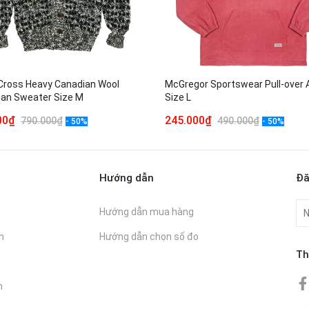
Cross Heavy Canadian Wool
McGregor Sportswear Pull-over 
an Sweater Size M
Size L
000₫
245.000₫
790.000₫
490.000₫
- 50%
- 50%
Hướng dẫn
Đă
Hướng dẫn mua hàng
n
Hướng dẫn chọn số đo
Th
n