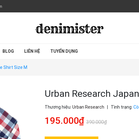
om
BLOG
LIÊN HỆ
TUYỂN DỤNG
 Shirt Size M
Urban Research Japan
Thương hiệu:
Urban Research
|
Tình trạng:
Cò
195.000₫
390.000₫