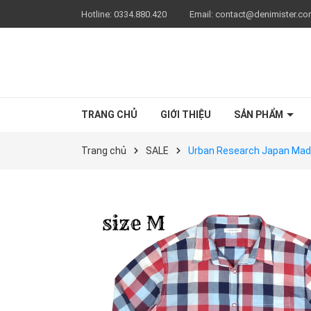
Hotline:
0334.880.420
Email:
contact@denimister.c
TRANG CHỦ
GIỚI THIỆU
SẢN PHẨM
Trang chủ
SALE
Urban Research Japan Made