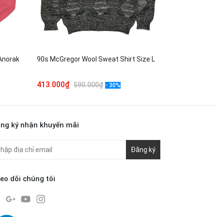
Anorak
90s McGregor Wool Sweat Shirt Size L
G.T. Hawkins 
413.000₫
623.000₫
590.000₫
8
- 30%
ng ký nhận khuyến mãi
Đăng ký
eo dõi chúng tôi