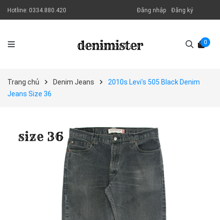
Hotline:
0334.880.420
Đăng nhập
Đăng ký
0
Trang chủ
Denim Jeans
2010s Levi's 505 Black Denim
Jeans Size 36