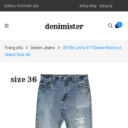
Hotline:
0334.880.420
Đăng nhập
Đăng ký
0
Trang chủ
Denim Jeans
2010s Levi's 517 Denim Bootcut
Jeans Size 36