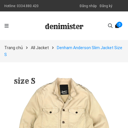
Hotline:
0334.880.420
Đăng nhập
Đăng ký
0
Trang chủ
All Jacket
Denham Anderson Slim Jacket Size
S