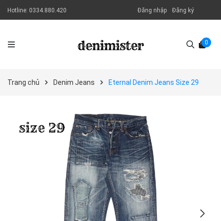
Hotline:
0334.880.420
Đăng nhập
Đăng ký
0
Trang chủ
Denim Jeans
Eternal Denim Jeans Size 29