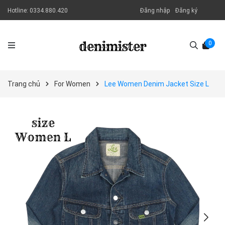
Hotline:
0334.880.420
Đăng nhập
Đăng ký
0
Trang chủ
For Women
Lee Women Denim Jacket Size L