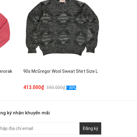
Anorak
90s McGregor Wool Sweat Shirt Size L
G.T. Hawkins 
413.000₫
623.000₫
590.000₫
8
- 30%
ng ký nhận khuyến mãi
Đăng ký