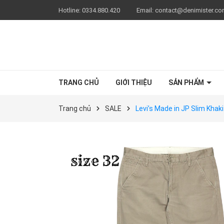
Hotline:
0334.880.420
Email:
contact@denimister.c
TRANG CHỦ
GIỚI THIỆU
SẢN PHẨM
Trang chủ
SALE
Levi’s Made in JP Slim Khak