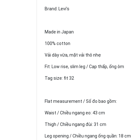
Brand: Levi’s
Made in Japan
100% cotton
Vải dày vừa, mặt vải thô nhẹ
Fit: Low rise, slim leg / Cạp thấp, ống ôm
Tag size: fit 32
Flat measurement / Số đo bao gồm:
Waist / Chiều ngang eo: 43 cm
Thigh / Chiều ngang đùi: 31 cm
Leg opening / Chiều ngang ống quần: 18 cm