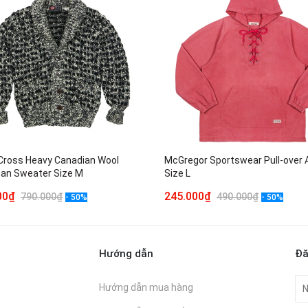
Cross Heavy Canadian Wool
McGregor Sportswear Pull-over 
an Sweater Size M
Size L
000₫
245.000₫
790.000₫
490.000₫
- 50%
- 50%
Hướng dẫn
Đă
Hướng dẫn mua hàng