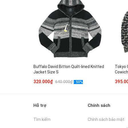
Buffalo David Bitton Quilt-lined Knitted
Tokyo 
Jacket Size S
Cowich
320.000₫
395.
640.000₫
- 50%
Hỗ trợ
Chính sách
Tìm kiếm
Chính sách bảo mật