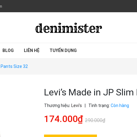
om
BLOG
LIÊN HỆ
TUYỂN DỤNG
i Pants Size 32
Levi’s Made in JP Slim
Thương hiệu:
Levi's
|
Tình trạng:
Còn hàng
174.000₫
290.000₫