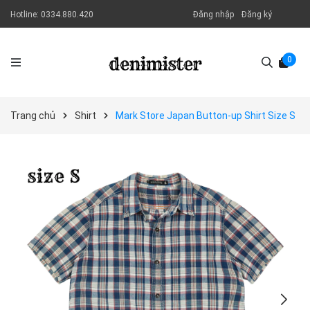
Hotline:
0334.880.420
Đăng nhập
Đăng ký
0
Trang chủ
Shirt
Mark Store Japan Button-up Shirt Size S