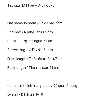
Tag size: M fit bé ~ S (51-60kg)
Flat measurement / Số đo bao gồm:
Shoulder / Ngang vai: 44.5 cm
Pit to pit / Ngang ngực: 51 cm
Sleeve length / Tay áo: 21 cm
Front length / Thân áo trước: 67 cm
Back length / Thân áo sau: 71 cm
Condition / Tình trạng: used / đã qua sử dụng
Overall / Đánh giá: 9/10