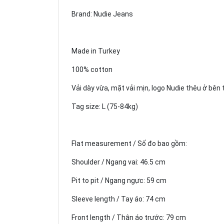
Brand: Nudie Jeans
Made in Turkey
100% cotton
Vải dày vừa, mặt vải mịn, logo Nudie thêu ở bên 
Tag size: L (75-84kg)
Flat measurement / Số đo bao gồm:
Shoulder / Ngang vai: 46.5 cm
Pit to pit / Ngang ngực: 59 cm
Sleeve length / Tay áo: 74 cm
Front length / Thân áo trước: 79 cm