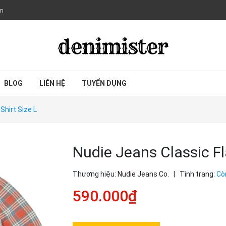
om
BLOG
LIÊN HỆ
TUYỂN DỤNG
Shirt Size L
Nudie Jeans Classic Fl
Thương hiệu:
Nudie Jeans Co.
|
Tình trạng:
Cò
590.000₫