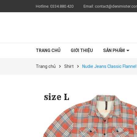
Hotline:
0334.880.420
Email:
contact@denimister.c
TRANG CHỦ
GIỚI THIỆU
SẢN PHẨM
Trang chủ
Shirt
Nudie Jeans Classic Flannel 