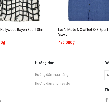
 Hollywood Rayon Sport Shirt
Levi's Made & Crafted S/S Sport 
Size L
00₫
490.000₫
Hướng dẫn
Đă
Hướng dẫn mua hàng
n
Hướng dẫn chọn số đo
Th
n