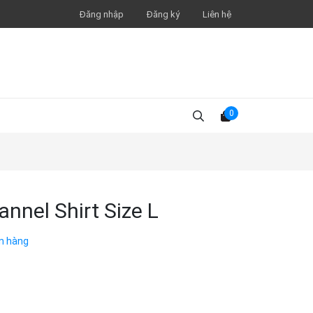
Đăng nhập
Đăng ký
Liên hệ
0
annel Shirt Size L
n hàng