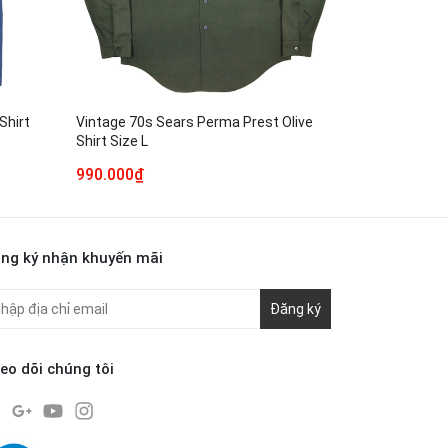
Shirt
Vintage 70s Sears Perma Prest Olive
45rpm 45R Ma
Shirt Size L
Size L
990.000₫
890.000₫
ng ký nhận khuyến mãi
Đăng ký
eo dõi chúng tôi