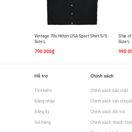
Vintage 70s Hilton USA Sport Shirt S/S
Star of
Size L
Size L
790.000₫
990.0
Hỗ trợ
Chính sách
Tìm kiếm
Chính sách bảo mật
Đăng nhập
Chính sách vận chuyể
Đăng ký
Chính sách đổi trả
Giỏ hàng
Chính sách thanh toá