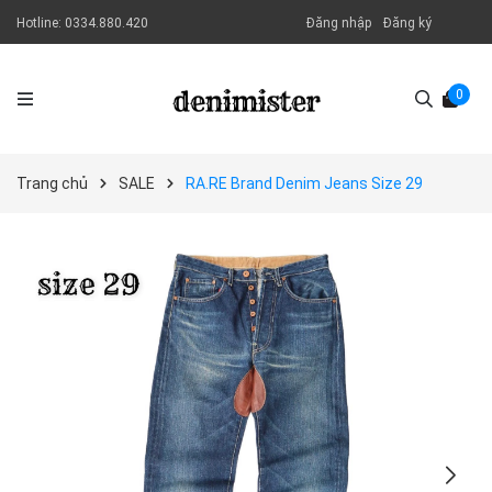
Hotline:
0334.880.420
Đăng nhập
Đăng ký
0
Trang chủ
SALE
RA.RE Brand Denim Jeans Size 29