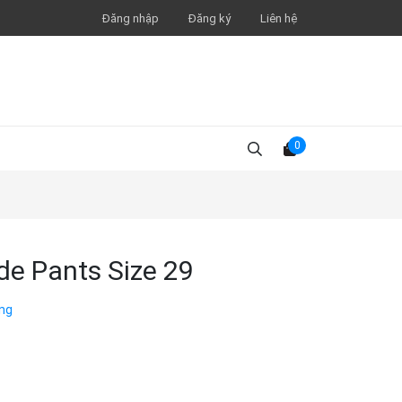
Đăng nhập
Đăng ký
Liên hệ
0
e Pants Size 29
ng