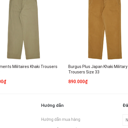
ments Militaires Khaki Trousers
Burgus Plus Japan Khaki Military
0
Trousers Size 33
00₫
890.000₫
Hướng dẫn
Đă
Hướng dẫn mua hàng