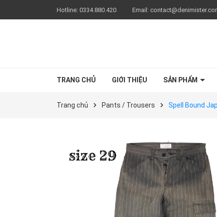
Hotline:
0334.880.420
Email:
contact@denimister.c
TRANG CHỦ
GIỚI THIỆU
SẢN PHẨM
Trang chủ
Pants / Trousers
Spell Bound Ja