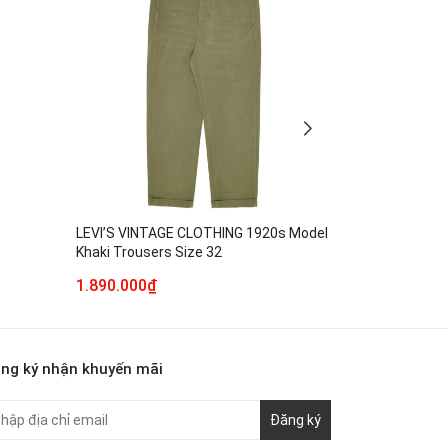
LEVI’S VINTAGE CLOTHING 1920s Model
FOB Factory 
Khaki Trousers Size 32
Pants Size 3
1.890.000₫
290.000₫
ng ký nhận khuyến mãi
Đăng ký