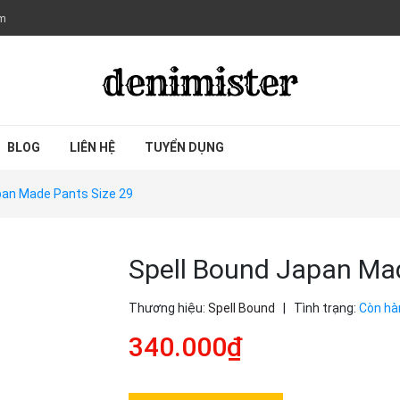
om
BLOG
LIÊN HỆ
TUYỂN DỤNG
pan Made Pants Size 29
Spell Bound Japan Mad
Thương hiệu:
Spell Bound
|
Tình trạng:
Còn hà
340.000₫