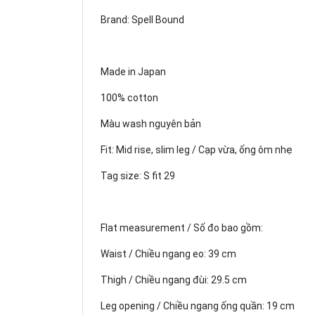
Brand: Spell Bound
Made in Japan
100% cotton
Màu wash nguyên bản
Fit: Mid rise, slim leg / Cạp vừa, ống ôm nhẹ
Tag size: S fit 29
Flat measurement / Số đo bao gồm:
Waist / Chiều ngang eo: 39 cm
Thigh / Chiều ngang đùi: 29.5 cm
Leg opening / Chiều ngang ống quần: 19 cm