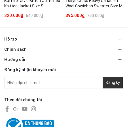
Buffalo David Bitton Quilt-lined
Tokyo Cross Heavy Canadian
Knitted Jacket Size S
Wool Cowichan Sweater Size M
320.000₫
395.000₫
640.000₫
790.000₫
Hỗ trợ
Chính sách
Hướng dẫn
Đăng ký nhận khuyến mãi
Đăng ký
Theo dõi chúng tôi