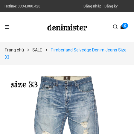
Hotline:
0334.880.420
Đăng nhập
Đăng ký
0
Trang chủ
SALE
Timberland Selvedge Denim Jeans Size
33