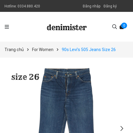
Hotline:
0334.880.420
Đăng nhập
Đăng ký
0
Trang chủ
For Women
90s Levi’s 505 Jeans Size 26